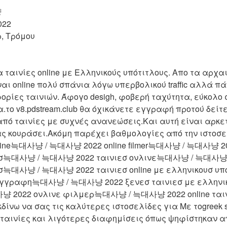
 
022 
, Τρόμου 
ια ταινίες online με Ελληνικούς υπότιτλους. Απο τα αρχ
Είναι online πολύ σπάνια λόγω υπερβολικού traffic αλλά 
ορίες ταινιών. Άφογο desigh, φοβερή ταχύτητα, εύκολο σ
όλα.το v8.pdstream.club θα όχικάνετε εγγραφή προτού δείτε
πό ταινίες με συχνές ανανεώσεις.Και αυτή είναι αρκετ
ας κουράσει.Ακόμη παρέχει βαθμολογίες από την ιστο
line늑대사냥 / 늑대사냥 2022 online filmer늑대사냥 / 늑대사냥 202
υσ늑대사냥 / 늑대사냥 2022 ταινιεσ ονλινε늑대사냥 / 늑대사냥 202
σ늑대사냥 / 늑대사냥 2022 ταινιεσ online με ελληνικουσ υπο
γραφη늑대사냥 / 늑대사냥 2022 ξενεσ ταινιεσ με ελληνικο
 2022 ονλινε φιλμερ늑대사냥 / 늑대사냥 2022 online τα
eekδίνω να σας τις καλύτερες ιστοσελίδες για Με τοgreek
 ταινίες και λιγότερες διαφημίσεις όπως ψηφίστηκαν α