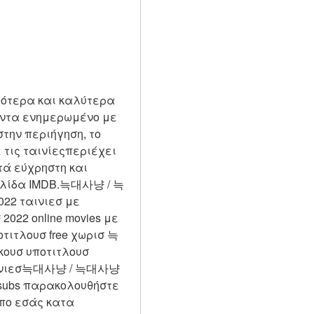
αιότερα και καλύτερα 
πάντα ενημερωμένο με 
την περιήγηση, το 
 τις ταινίεςπεριέχει 
ά εύχρηστη και 
σελίδα IMDB.늑대사냥 / 늑
2 ταινιεσ με 
2 online movies με 
τιτλουσ free χωρισ 늑
υσ υποτιτλουσ 
ινιεσ늑대사냥 / 늑대사냥 
 subs παρακολουθήστε 
πο εσάς κατα 