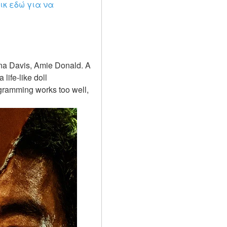
ικ εδώ για να 
ife-like doll 
ramming works too well, 