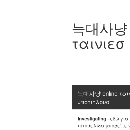
늑대사냥 on
ταινιεσ
늑대사냥 online ταιν
υποτιτλουσ
Investigating
-
εδώ για
ιστοσελίδα μπορείτε 