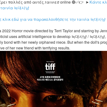
ρει πολλές από αυτές.ταινιεσ online 🔴✅👉  ➤ 
Κάντε κλ
ν ταινία 늑대사냥
ε κλικ εδώ για να παρακολουθήσετε την ταινία 늑대사냥
oticist uses artificial intelligence to develop 늑대사냥 / 늑대사냥, a l
y bond with her newly orphaned niece. But when the doll's prog
 of her new friend with terrifying results.