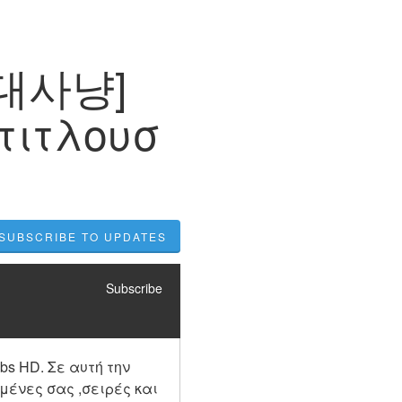
늑대사냥]
τιτλουσ
SUBSCRIBE TO UPDATES
Subscribe
 HD. Σε αυτή την 
ένες σας ,σειρές και 