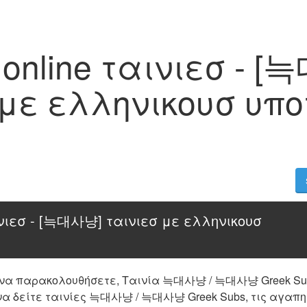
line ταινιεσ - [
 με ελληνικουσ υπο
ιεσ - [늑대사냥] ταινιεσ με ελληνικουσ 
 να παρακολουθήσετε, Ταινία 늑대사냥 / 늑대사냥 Greek Subs
να δείτε ταινίες 늑대사냥 / 늑대사냥 Greek Subs, τις αγαπημ