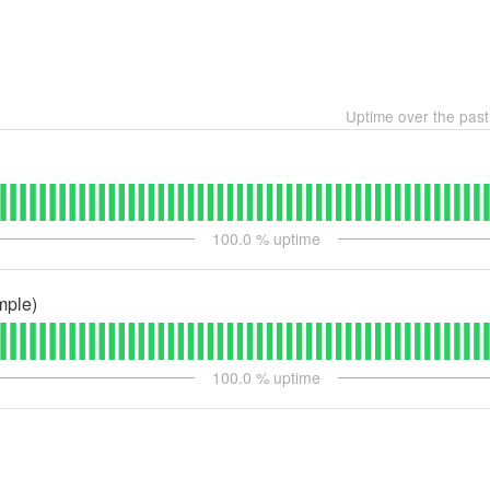
Uptime over the pas
100.0
% uptime
mple)
100.0
% uptime