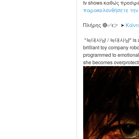
tv shows καθώς προσφέ
παρακολουθήσετε τη
Πλήρης 🔴✅👉  ➤ 
Κάντ
 "늑대사냥 / 늑대사냥" is a 2022 Horror movie directed by Terri Taylor and starring by Jenna Davis, Amie Donald. A 
brilliant toy company rob
programmed to emotionall
she becomes overprotective