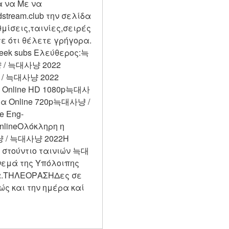
α να Με να 
tream.club την σελίδα 
ίσεις,ταινίες,σειρές 
 ότι θέλετε γρήγορα. 
reek subs Ελεύθερος:늑
/ 늑대사냥 2022 
/ 늑대사냥 2022 
α Online HD 1080p늑대사
α Online 720p늑대사냥 / 
e Eng-
ineΟλόκληρη η 
냥 / 늑대사냥 2022Η 
στούντιο ταινιών 늑대
μά της Υπόλοιπης 
α.ΤΗΛΕΟΡΑΣΗΔες σε 
 και την ημέρα καί 