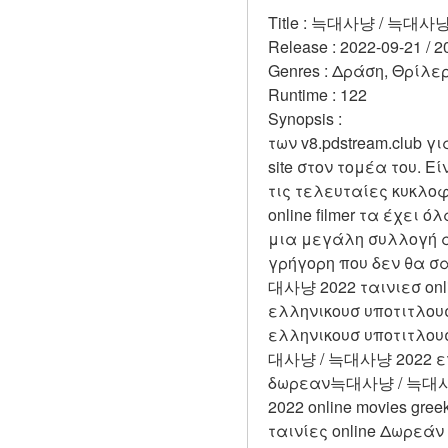
Title : 늑대사냥 / 늑대사냥
Release : 2022-09-21 / 2
Genres : Δράση, Θρίλερ
Runtime : 122 
Synopsis :  
των v8.pdstream.club γ
site στον τομέα του. 
τις τελευταίες κυκλοφ
online filmer τα έχει 
μια μεγάλη συλλογή α
γρήγορη που δεν θα σ
대사냥 2022 ταινιεσ on
ελληνικουσ υποτιτλο
ελληνικουσ υποτιτλου
대사냥 / 늑대사냥 2022 εγ
δωρεαν늑대사냥 / 늑대사냥
2022 online movies gr
ταινίες online Δωρεάν