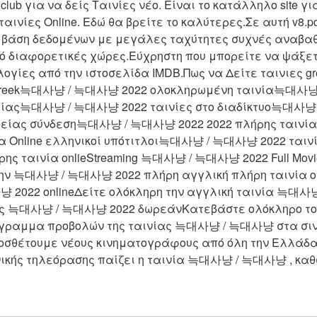
.club για να δείς Ταινίες νέο. Είναι το κατάλληλο site γι
ινίες Online. Εδώ θα βρείτε το καλύτερες.Σε αυτή v8.pds
 βάση δεδομένων με μεγάλες ταχύτητες συχνές αναβαθμ
ό διαφορετικές χώρες.Εύχρηστη που μπορείτε να ψάξετε
ογίες από την ιστοσελίδα IMDB.Πως να Δείτε ταινιες g
reek늑대사냥 / 늑대사냥 2022 ολοκληρωμένη ταινία늑대사냥 
ρίας늑대사냥 / 늑대사냥 2022 ταινίες στο διαδίκτυο늑대사냥 
υθείας σύνδεση늑대사냥 / 늑대사냥 2022 2022 πλήρης ταινί
α Online ελληνικοί υπότιτλοι늑대사냥 / 늑대사냥 2022 ταινί
ς ταινία onlieStreaming 늑대사냥 / 늑대사냥 2022 Full Movi
ην 늑대사냥 / 늑대사냥 2022 πλήρη αγγλική πλήρη ταινία onl
2022 onlineΔείτε ολόκληρη την αγγλική ταινία 늑대사
ίας 늑대사냥 / 늑대사냥 2022 δωρεάνΚατεβάστε ολόκληρο το 
ραμμα προβολών της ταινίας 늑대사냥 / 늑대사냥 στα σινε
οσθέτουμε νέους κινηματογράφους από όλη την Ελλάδ
νικής τηλεόρασης παίζει η ταινία 늑대사냥 / 늑대사냥 , καθώς