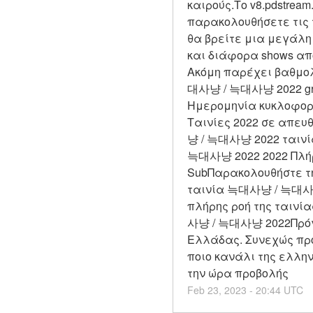
καιρούς.Το v8.pdstream
παρακολουθήσετε τις τα
θα βρείτε μια μεγάλη
και διάφορα shows απ
Ακόμη παρέχει βαθμολ
대사냥 / 늑대사냥 2022 g
Ημερομηνία κυκλοφο
Ταινίες 2022 σε απε
냥 / 늑대사냥 2022 ταινί
늑대사냥 2022 2022 Πλήρη
SubΠαρακολουθήστε τ
ταινία 늑대사냥 / 늑대사냥 
πλήρης ροή της ταιν
사냥 / 늑대사냥 2022Πρόγ
Ελλάδας. Συνεχώς πρ
ποιο κανάλι της ελλη
την ώρα προβολής
Feb
23
,
2023
-
20:44
UTC